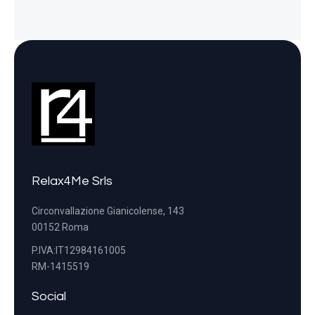
Relax4Me Srls
Circonvallazione Gianicolense, 143
00152 Roma
P.IVA:IT12984161005
RM-1415519
Social