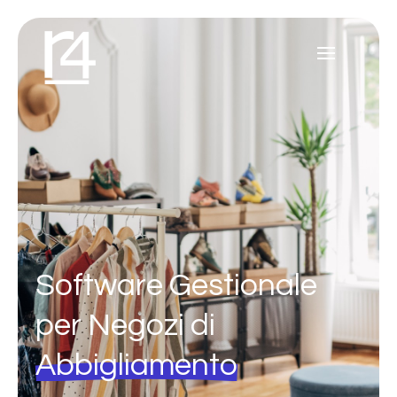
Software
Gestionale
per
Negozi
di
Abbigliamento