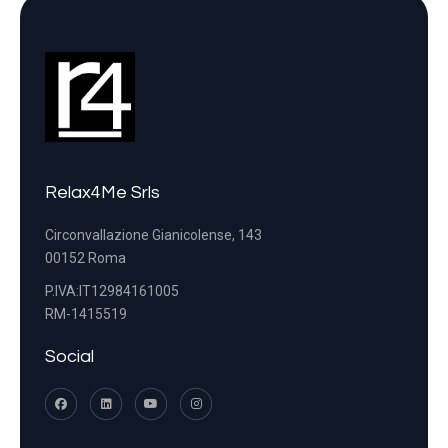
Relax4Me Srls
Circonvallazione Gianicolense, 143
00152 Roma
P.IVA:IT12984161005
RM-1415519
Social