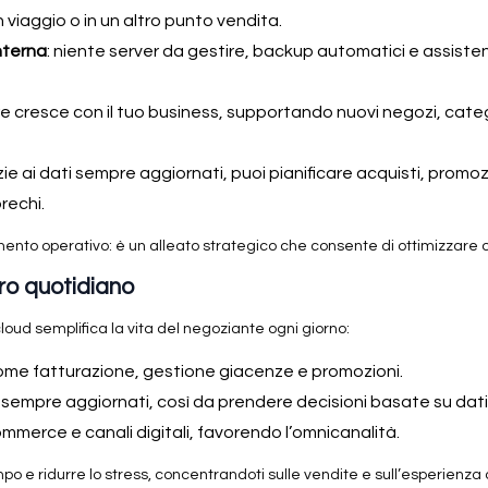
viaggio o in un altro punto vendita.
nterna
: niente server da gestire, backup automatici e assisten
are cresce con il tuo business, supportando nuovi negozi, categ
azie ai dati sempre aggiornati, puoi pianificare acquisti, promo
rechi.
ento operativo: è un alleato strategico che consente di ottimizzare o
oro quotidiano
cloud semplifica la vita del negoziante ogni giorno:
come fatturazione, gestione giacenze e promozioni.
 sempre aggiornati, così da prendere decisioni basate su dati 
mmerce e canali digitali, favorendo l’omnicanalità.
po e ridurre lo stress, concentrandoti sulle vendite e sull’esperienza d