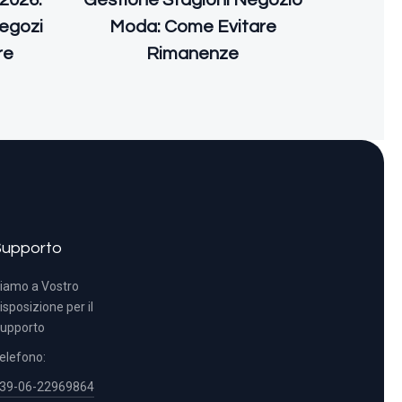
2026:
Gestione Stagioni Negozio
Negozi
Moda: Come Evitare
re
Rimanenze
Supporto
iamo a Vostro
isposizione per il
upporto
elefono:
39-06-22969864