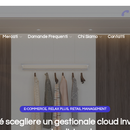
Mercati
Domande Frequenti
Chi Siamo
Contatti
E-COMMERCE
,
RELAX PLUS
,
RETAIL MANAGEMENT
 scegliere un gestionale cloud in