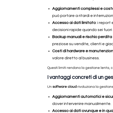
Aggiornamenti complessi e cost
può portare a ritardi e interruzion
Accesso ai dati limitato
: i repor
decisioni rapide quando sei fuori
Backup manuali e rischio perdita 
preziose su vendite, clienti e gi
Costi di hardware e manutenzio
valore diretto al business.
Questi limiti rendono la gestione lenta, 
I vantaggi concreti di un ge
Un
software cloud
rivoluziona la gestion
Aggiornamenti automatici e sicu
dover intervenire manualmente.
Accesso ai dati ovunque e in qu