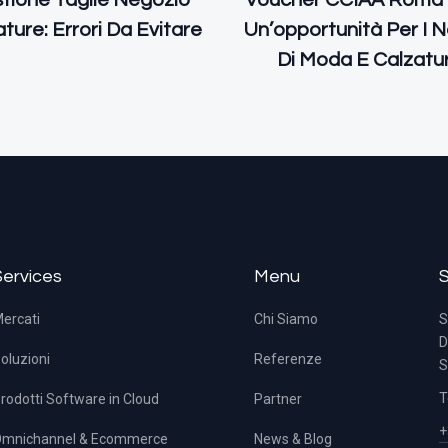
tione Taglie Negozio
Voucher CCIAA Roma 
ture: Errori Da Evitare
Un’opportunità Per I 
Di Moda E Calzatu
Services
Menu
ercati
Chi Siamo
S
D
oluzioni
Referenze
S
T
rodotti Software in Cloud
Partner
+
mnichannel & Ecommerce
News & Blog