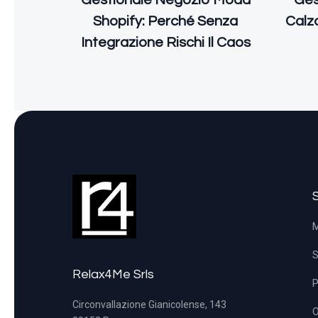
Gestionale Negozio Moda
Ges
Shopify: Perché Senza
Calza
Integrazione Rischi Il Caos
M
S
Relax4Me Srls
P
Circonvallazione Gianicolense, 143
O