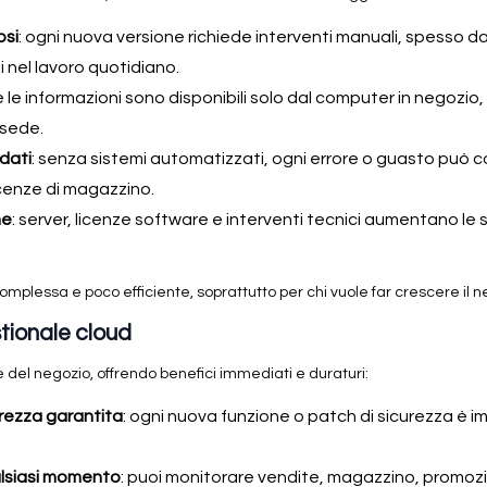
osi
: ogni nuova versione richiede interventi manuali, spesso da 
i nel lavoro quotidiano.
t e le informazioni sono disponibili solo dal computer in negozio
 sede.
dati
: senza sistemi automatizzati, ogni errore o guasto può c
acenze di magazzino.
ne
: server, licenze software e interventi tecnici aumentano 
complessa e poco efficiente, soprattutto per chi vuole far crescere il n
stionale cloud
e del negozio, offrendo benefici immediati e duraturi:
rezza garantita
: ogni nuova funzione o patch di sicurezza è
alsiasi momento
: puoi monitorare vendite, magazzino, promozi