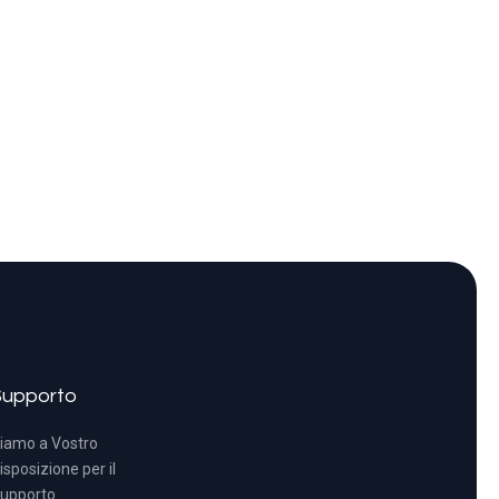
Supporto
iamo a Vostro
isposizione per il
upporto