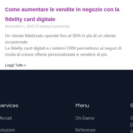
Come aumentare le vendite in negozio con la
fidelity card digitale
Novembre 1, 2025
Nessun commento
Un cliente fidelizzato spende fino al 30% in più di un cliente
occasionale.
Le fidelity card digitali e i sistemi CRM permettono ai negozi di
moda di creare offerte personalizzate e vendere di più.
Leggi Tutto »
Services
Menu
ercati
Chi Siamo
S
D
oluzioni
Referenze
S