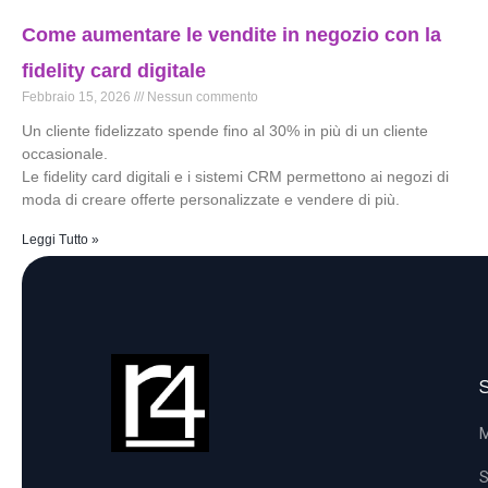
Come aumentare le vendite in negozio con la
fidelity card digitale
Febbraio 15, 2026
Nessun commento
Un cliente fidelizzato spende fino al 30% in più di un cliente
occasionale.
Le fidelity card digitali e i sistemi CRM permettono ai negozi di
moda di creare offerte personalizzate e vendere di più.
Leggi Tutto »
M
S