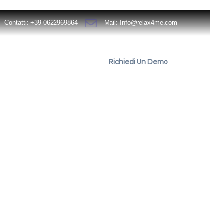
Contatti: +39-0622969864
Mail:
Info@relax4me.com
Richiedi Un Demo