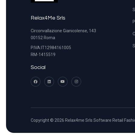
S
Relax4Me Srls
P
Circonvallazione Gianicolense, 143
O
00152 Roma
S
P.IVA:IT12984161005
RM-1415519
Social
Copyright © 2026 Relax4me Srls Software Retail Fashi