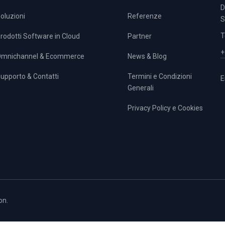
D
oluzioni
Referenze
S
T
rodotti Software in Cloud
Partner
+
mnichannel & Ecommerce
News & Blog
upporto & Contatti
Termini e Condizioni
E
Generali
Privacy Policy e Cookies
on.