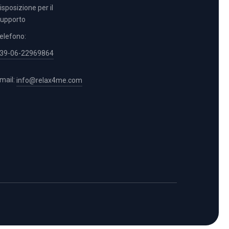
isposizione per il
upporto
elefono:
39-06-22969864
mail:
info@relax4me.com