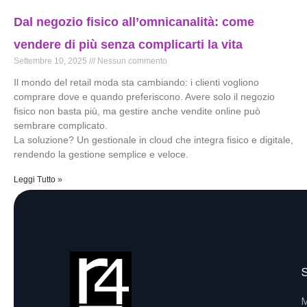
Dal negozio fisico all’omnicanalità: come
vendere di più senza complicarti la vita
Settembre 10, 2025
Nessun commento
Il mondo del retail moda sta cambiando: i clienti vogliono
comprare dove e quando preferiscono. Avere solo il negozio
fisico non basta più, ma gestire anche vendite online può
sembrare complicato.
La soluzione? Un gestionale in cloud che integra fisico e digitale,
rendendo la gestione semplice e veloce.
Leggi Tutto »
M