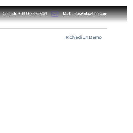
Contatti: +39-0622969864
Mail:
Info@relax4me.com
Richiedi Un Demo