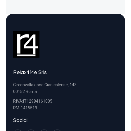
Relax4Me Srls
Circonvallazione Gianicolense, 143
00152 Roma
P.IVA:IT12984161005
RM-1415519
Social