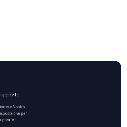
Supporto
iamo a Vostro
isposizione per il
upporto