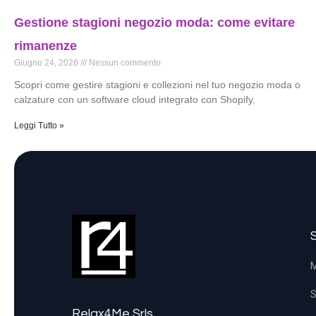
Gestione stagioni negozio moda: come evitare
rimanenze
Giugno 24, 2026
Nessun commento
Scopri come gestire stagioni e collezioni nel tuo negozio moda o
calzature con un software cloud integrato con Shopify.
Leggi Tutto »
M
S
Relax4Me Srls