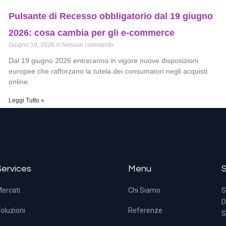
Pulsante di Recesso obbligatorio dal 19 giugno
2026: cosa cambia per gli e-commerce
Giugno 19, 2026
Nessun commento
Dal 19 giugno 2026 entreranno in vigore nuove disposizioni
europee che rafforzano la tutela dei consumatori negli acquisti
online.
Leggi Tutto »
Services
Menu
ercati
Chi Siamo
S
D
oluzioni
Referenze
S