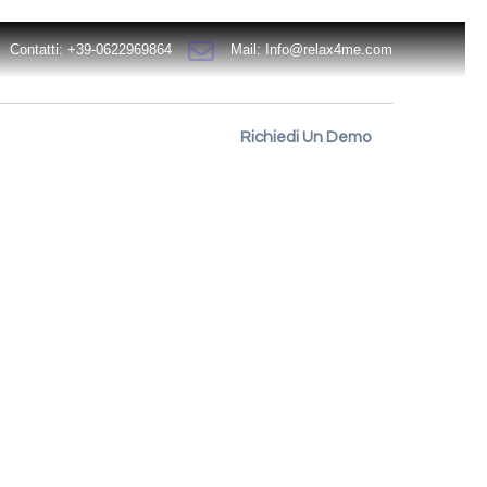
Contatti: +39-0622969864
Mail:
Info@relax4me.com
Richiedi Un Demo